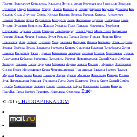
Песочин
Белозерское
Ковшаровка
Карловка
Путивль
Арциз
Новоукраинка
Раздельная
Бережаны
Гуляйполе
Овруч
Белополье
Угледар
Очаков
Новый Буг
Верхнеднепровск
Богуслав
Дунаевцы
Бар
Свалява
Судак
Лутугино
Сквира
Изяслав
Пирятин
Болград
Городок
Киверцы
Апостолово
Носовка
Тальное
Хорол
Радомышль
Богодухов
Змиев
Васильевка
Берислав
Снигиревка
Рахов
Тульчин
Бурштын
Вольнянск
Жашков
Украинка
Голая Пристань
Мироновка
Теребовля
Сторожинец
Березань
Тетиев
Гайворон
Новомиргород
Новая Одесса
Малая Виска
Корюковка
Городня
Збараж
Яворов
Бершадь
Бучач
Рожище
Тараща
Острог
Гнивань
Лохвица
Щорс
Новоазовск
Ичня
Глобино
Щелкино
Мена
Баштанка
Кагарлык
Ямполь
Бобринец
Новая Водолага
Борщев
Гребенка
Борзна
Барановка
Березовка
Кодыма
Сокиряны
Ильинцы
Татарбунары
Хотин
Немиров
Погребище
Тячев
Деражня
Барвенково
Залещики
Чигирин
Болехов
Христиновка
Бурынь
Андрушевка
Кобеляки
Бобровица
Пустомыты
Горохов
Новоднестровск
Старый Крым
Любомль
Теплодар
Высокий
Валки
Городенка
Марьинка
Алупка
Зеньков
Иршава
Дубровица
Покотиловка
Снятин
Косов
Монастырище
Корец
Червонозаводское
Чоп
Ананьев
Заставна
Радехов
Тлумач
Моршин
Рава-Русская
Почаев
Лановцы
Зборов
Яремча
Мостиска
Новоселица
Ржищев
Рогатин
Буск
Перемышляны
Кицмань
Ульяновка
Турка
Остер
Шаргород
Теплик
Сколе
Старый Самбор
Дружба
Монастыриска
Вижница
Скалат
Святогорск
Бобрка
Шевченково
Симеиз
Комарно
Ещё»
Подгайцы
Герца
Веселое
Тростянец
Николаевка
Семеновка
© 2015
CHUDOAPTEKA.COM