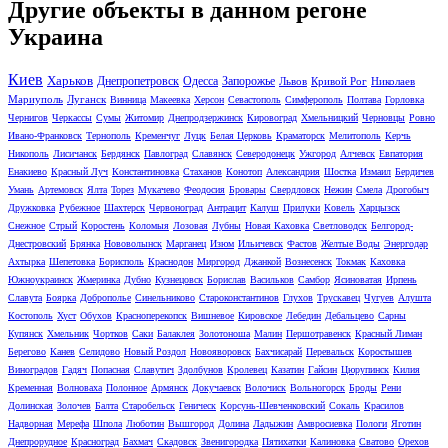
Другие объекты в данном регоне
Украина
Киев
Харьков
Днепропетровск
Одесса
Запорожье
Львов
Кривой Рог
Николаев
Мариуполь
Луганск
Винница
Макеевка
Херсон
Севастополь
Симферополь
Полтава
Горловка
Чернигов
Черкассы
Сумы
Житомир
Днепродзержинск
Кировоград
Хмельницкий
Черновцы
Ровно
Ивано-Франковск
Тернополь
Кременчуг
Луцк
Белая Церковь
Краматорск
Мелитополь
Керчь
Никополь
Лисичанск
Бердянск
Павлоград
Славянск
Северодонецк
Ужгород
Алчевск
Евпатория
Енакиево
Красный Луч
Константиновка
Стаханов
Конотоп
Александрия
Шостка
Измаил
Бердичев
Умань
Артемовск
Ялта
Торез
Мукачево
Феодосия
Бровары
Свердловск
Нежин
Смела
Дрогобыч
Дружковка
Рубежное
Шахтерск
Червоноград
Антрацит
Калуш
Прилуки
Ковель
Харцызск
Снежное
Стрый
Коростень
Коломыя
Лозовая
Лубны
Новая Каховка
Светловодск
Белгород-
Днестровский
Брянка
Нововолынск
Марганец
Изюм
Ильичевск
Фастов
Желтые Воды
Энергодар
Ахтырка
Шепетовка
Борисполь
Краснодон
Миргород
Джанкой
Вознесенск
Токмак
Каховка
Южноукраинск
Жмеринка
Дубно
Кузнецовск
Борислав
Васильков
Самбор
Ясиноватая
Ирпень
Славута
Боярка
Доброполье
Синельниково
Староконстантинов
Глухов
Трускавец
Чугуев
Алушта
Костополь
Хуст
Обухов
Красноперекопск
Вишневое
Кировское
Лебедин
Дебальцево
Сарны
Купянск
Хмельник
Чортков
Саки
Балаклея
Золотоноша
Малин
Першотравенск
Красный Лиман
Берегово
Канев
Селидово
Новый Роздол
Новояворовск
Бахчисарай
Перевальск
Коростышев
Виноградов
Гадяч
Попасная
Славутич
Здолбунов
Кролевец
Казатин
Гайсин
Цюрупинск
Килия
Кременная
Волноваха
Полонное
Армянск
Докучаевск
Волочиск
Вольногорск
Броды
Рени
Долинская
Золочев
Балта
Старобельск
Геническ
Корсунь-Шевченковский
Сокаль
Красилов
Надворная
Мерефа
Шпола
Люботин
Вышгород
Долина
Ладыжин
Амвросиевка
Пологи
Яготин
Днепрорудное
Красноград
Бахмач
Скадовск
Звенигородка
Пятихатки
Калиновка
Сватово
Орехов