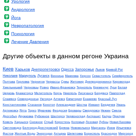
Урология
Андрология
Йога
Невропатология
Психология
Лечение Давления
Другие объекты в данном регоне Украина
Киев
Харьков
Днепропетровск
Одесса
Запорожье
Львов
Кривой Рог
Николаев
Мариуполь
Луганск
Винница
Макеевка
Херсон
Севастополь
Симферополь
Полтава
Горловка
Чернигов
Черкассы
Сумы
Житомир
Днепродзержинск
Кировоград
Хмельницкий
Черновцы
Ровно
Ивано-Франковск
Тернополь
Кременчуг
Луцк
Белая
Церковь
Краматорск
Мелитополь
Керчь
Никополь
Лисичанск
Бердянск
Павлоград
Славянск
Северодонецк
Ужгород
Алчевск
Евпатория
Енакиево
Красный Луч
Константиновка
Стаханов
Конотоп
Александрия
Шостка
Измаил
Бердичев
Умань
Артемовск
Ялта
Торез
Мукачево
Феодосия
Бровары
Свердловск
Нежин
Смела
Дрогобыч
Дружковка
Рубежное
Шахтерск
Червоноград
Антрацит
Калуш
Прилуки
Ковель
Харцызск
Снежное
Стрый
Коростень
Коломыя
Лозовая
Лубны
Новая Каховка
Светловодск
Белгород-Днестровский
Брянка
Нововолынск
Марганец
Изюм
Ильичевск
Фастов
Желтые Воды
Энергодар
Ахтырка
Шепетовка
Борисполь
Краснодон
Миргород