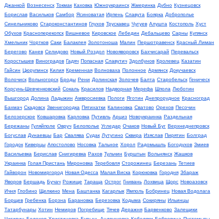
Джанкой
Вознесенск
Токмак
Каховка
Южноукраинск
Жмеринка
Дубно
Кузнецовск
Борислав
Васильков
Самбор
Ясиноватая
Ирпень
Славута
Боярка
Доброполье
Синельниково
Староконстантинов
Глухов
Трускавец
Чугуев
Алушта
Костополь
Хуст
Обухов
Красноперекопск
Вишневое
Кировское
Лебедин
Дебальцево
Сарны
Купянск
Хмельник
Чортков
Саки
Балаклея
Золотоноша
Малин
Першотравенск
Красный Лиман
Берегово
Канев
Селидово
Новый Роздол
Новояворовск
Бахчисарай
Перевальск
Коростышев
Виноградов
Гадяч
Попасная
Славутич
Здолбунов
Кролевец
Казатин
Гайсин
Цюрупинск
Килия
Кременная
Волноваха
Полонное
Армянск
Докучаевск
Волочиск
Вольногорск
Броды
Рени
Долинская
Золочев
Балта
Старобельск
Геническ
Корсунь-Шевченковский
Сокаль
Красилов
Надворная
Мерефа
Шпола
Люботин
Вышгород
Долина
Ладыжин
Амвросиевка
Пологи
Яготин
Днепрорудное
Красноград
Бахмач
Скадовск
Звенигородка
Пятихатки
Калиновка
Сватово
Орехов
Песочин
Белозерское
Ковшаровка
Карловка
Путивль
Арциз
Новоукраинка
Раздельная
Бережаны
Гуляйполе
Овруч
Белополье
Угледар
Очаков
Новый Буг
Верхнеднепровск
Богуслав
Дунаевцы
Бар
Свалява
Судак
Лутугино
Сквира
Изяслав
Пирятин
Болград
Городок
Киверцы
Апостолово
Носовка
Тальное
Хорол
Радомышль
Богодухов
Змиев
Васильевка
Берислав
Снигиревка
Рахов
Тульчин
Бурштын
Вольнянск
Жашков
Украинка
Голая Пристань
Мироновка
Теребовля
Сторожинец
Березань
Тетиев
Гайворон
Новомиргород
Новая Одесса
Малая Виска
Корюковка
Городня
Збараж
Яворов
Бершадь
Бучач
Рожище
Тараща
Острог
Гнивань
Лохвица
Щорс
Новоазовск
Ичня
Глобино
Щелкино
Мена
Баштанка
Кагарлык
Ямполь
Бобринец
Новая Водолага
Борщев
Гребенка
Борзна
Барановка
Березовка
Кодыма
Сокиряны
Ильинцы
Татарбунары
Хотин
Немиров
Погребище
Тячев
Деражня
Барвенково
Залещики
Чигирин
Болехов
Христиновка
Бурынь
Андрушевка
Кобеляки
Бобровица
Пустомыты