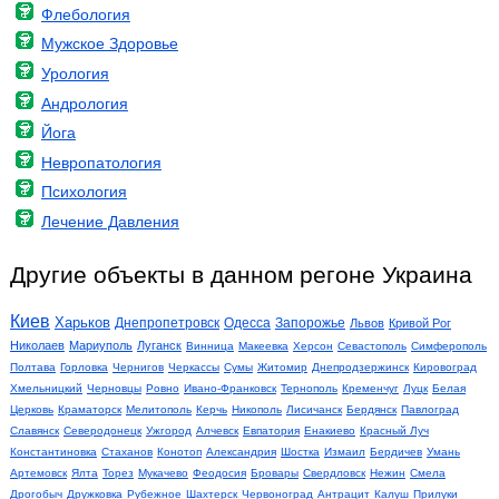
Флебология
Мужское Здоровье
Урология
Андрология
Йога
Невропатология
Психология
Лечение Давления
Другие объекты в данном регоне Украина
Киев
Харьков
Днепропетровск
Одесса
Запорожье
Львов
Кривой Рог
Николаев
Мариуполь
Луганск
Винница
Макеевка
Херсон
Севастополь
Симферополь
Полтава
Горловка
Чернигов
Черкассы
Сумы
Житомир
Днепродзержинск
Кировоград
Хмельницкий
Черновцы
Ровно
Ивано-Франковск
Тернополь
Кременчуг
Луцк
Белая
Церковь
Краматорск
Мелитополь
Керчь
Никополь
Лисичанск
Бердянск
Павлоград
Славянск
Северодонецк
Ужгород
Алчевск
Евпатория
Енакиево
Красный Луч
Константиновка
Стаханов
Конотоп
Александрия
Шостка
Измаил
Бердичев
Умань
Артемовск
Ялта
Торез
Мукачево
Феодосия
Бровары
Свердловск
Нежин
Смела
Дрогобыч
Дружковка
Рубежное
Шахтерск
Червоноград
Антрацит
Калуш
Прилуки