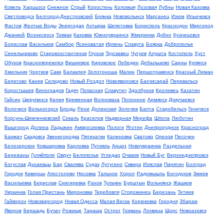
Ковель
Харцызск
Снежное
Стрый
Коростень
Коломыя
Лозовая
Лубны
Новая Каховка
Светловодск
Белгород-Днестровский
Брянка
Нововолынск
Марганец
Изюм
Ильичевск
Фастов
Желтые Воды
Энергодар
Ахтырка
Шепетовка
Борисполь
Краснодон
Миргород
Джанкой
Вознесенск
Токмак
Каховка
Южноукраинск
Жмеринка
Дубно
Кузнецовск
Борислав
Васильков
Самбор
Ясиноватая
Ирпень
Славута
Боярка
Доброполье
Синельниково
Староконстантинов
Глухов
Трускавец
Чугуев
Алушта
Костополь
Хуст
Обухов
Красноперекопск
Вишневое
Кировское
Лебедин
Дебальцево
Сарны
Купянск
Хмельник
Чортков
Саки
Балаклея
Золотоноша
Малин
Першотравенск
Красный Лиман
Берегово
Канев
Селидово
Новый Роздол
Новояворовск
Бахчисарай
Перевальск
Коростышев
Виноградов
Гадяч
Попасная
Славутич
Здолбунов
Кролевец
Казатин
Гайсин
Цюрупинск
Килия
Кременная
Волноваха
Полонное
Армянск
Докучаевск
Волочиск
Вольногорск
Броды
Рени
Долинская
Золочев
Балта
Старобельск
Геническ
Корсунь-Шевченковский
Сокаль
Красилов
Надворная
Мерефа
Шпола
Люботин
Вышгород
Долина
Ладыжин
Амвросиевка
Пологи
Яготин
Днепрорудное
Красноград
Бахмач
Скадовск
Звенигородка
Пятихатки
Калиновка
Сватово
Орехов
Песочин
Белозерское
Ковшаровка
Карловка
Путивль
Арциз
Новоукраинка
Раздельная
Бережаны
Гуляйполе
Овруч
Белополье
Угледар
Очаков
Новый Буг
Верхнеднепровск
Богуслав
Дунаевцы
Бар
Свалява
Судак
Лутугино
Сквира
Изяслав
Пирятин
Болград
Городок
Киверцы
Апостолово
Носовка
Тальное
Хорол
Радомышль
Богодухов
Змиев
Васильевка
Берислав
Снигиревка
Рахов
Тульчин
Бурштын
Вольнянск
Жашков
Украинка
Голая Пристань
Мироновка
Теребовля
Сторожинец
Березань
Тетиев
Гайворон
Новомиргород
Новая Одесса
Малая Виска
Корюковка
Городня
Збараж
Яворов
Бершадь
Бучач
Рожище
Тараща
Острог
Гнивань
Лохвица
Щорс
Новоазовск